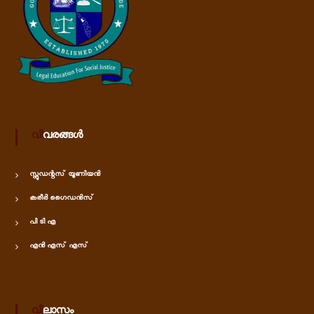
വിവരങ്ങൾ
സ്റ്റുഡന്റസ് യൂണിയൻ
കരീർ ഗൈഡൻസ്
പി ടി എ
എൻ എസ് എസ്
വിലാസം