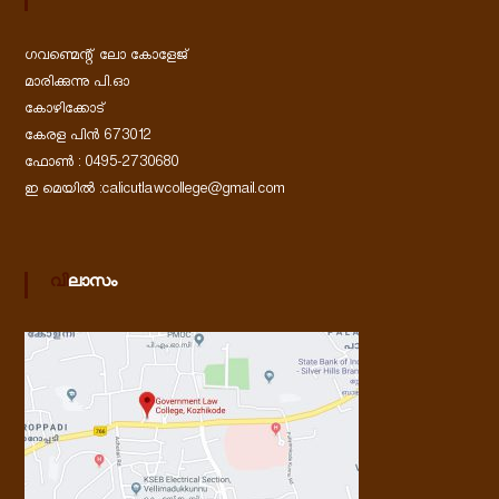
ഗവണ്മെന്റ് ലോ കോളേജ്
മാരിക്കുന്നു പി.ഓ
കോഴിക്കോട്
കേരള പിൻ 673012
ഫോൺ : 0495-2730680
ഇ മെയിൽ :calicutlawcollege@gmail.com
വിലാസം