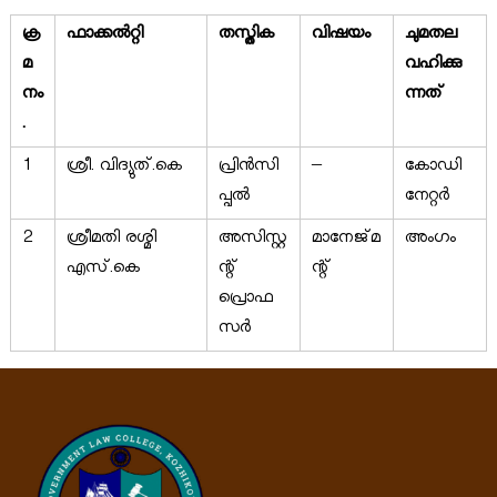
ക്ര
ഫാക്കൽറ്റി
തസ്തിക
വിഷയം
ചുമതല
മ
വഹിക്കു
നം
ന്നത്
.
1
ശ്രീ. വിദ്യുത്.കെ
പ്രിൻസി
–
കോഡി
പ്പൽ
നേറ്റർ
2
ശ്രീമതി രശ്മി
അസിസ്റ്റ
മാനേജ്‌മ
അംഗം
എസ്.കെ
ന്റ്
ന്റ്
പ്രൊഫ
സർ