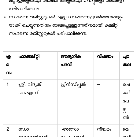
മീറ്റിംഗുകളുടെയും തീരുമാനങ്ങളുടെയും മിനിറ്റുകളും രേഖകളും
പരിപാലിക്കുന്നു.
സംഭരണ രജിസ്റ്ററുകള്‍: എല്ലാ സംഭരണപ്രവര്‍ത്തനങ്ങളും
ട്രാക്ക്‌ ചെയ്യുന്നതിനും രേഖപ്പെടുത്തുന്നതിനുമായി കമ്മിറ്റി
സംഭരണ രജിസ്റ്ററുകള്‍ പരിപാലിക്കുന്നു.
ക്ര
ഫാക്കല്റ്റി
ഔദ്യഗിക
വിഷയം
ചുമ
മ
പദവി
തല
നം
1
ശ്രീ. വിദ്യുത്
പ്രിൻസിപ്പൽ
–
ചെ
കെ.എസ്.
യർ
പേ
ഴ്സ
ൺ
2
ഡോ.
അസോ.
നിയമം
മെ