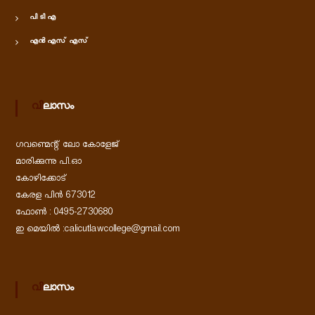
പി ടി എ
എൻ എസ് എസ്
വിലാസം
ഗവണ്മെന്റ് ലോ കോളേജ്
മാരിക്കുന്നു പി.ഓ
കോഴിക്കോട്
കേരള പിൻ 673012
ഫോൺ : 0495-2730680
ഇ മെയിൽ :calicutlawcollege@gmail.com
വിലാസം