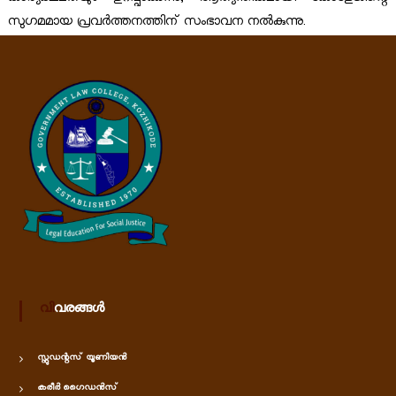
സുഗമമായ പ്രവര്‍ത്തനത്തിന്‌ സംഭാവന നല്‍കുന്നു.
വിവരങ്ങൾ
സ്റ്റുഡന്റസ് യൂണിയൻ
കരീർ ഗൈഡൻസ്