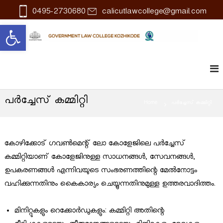
S
0495-2730680
calicutlawcollege@gmail.com
k
Open toolbar
i
p
l
G
o
t
a
v
w
o
e
r
c
n
പര്‍ച്ചേസ്‌ കമ്മിറ്റി
o
m
Home
പര്‍ച്ചേസ്‌ കമ്മിറ്റി
e
n
n
t
t
L
e
കോഴിക്കോട്‌ ഗവണ്‍മെന്റ്‌ ലോ കോളേജിലെ പര്‍ച്ചേസ്‌
a
n
കമ്മിറ്റിയാണ്‌ കോളേജിനുള്ള സാധനങ്ങള്‍, സേവനങ്ങള്‍,
w
C
t
ഉപകരണങ്ങൾ എന്നിവയുടെ സംഭരണത്തിന്റെ മേൽനോട്ടം
o
വഹിക്കുന്നതിനും കൈകാര്യം ചെയ്യുന്നതിനുമുള്ള ഉത്തരവാദിത്തം.
l
l
e
g
മിനിറ്റുകളും റെക്കോര്‍ഡുകളും: കമ്മിറ്റി അതിന്റെ
e