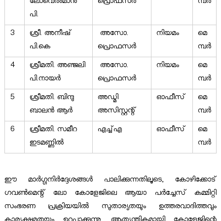
ലോവെൽമാൻ
പ്രൊഫസർ
മ്പർ
പി.
3
ശ്രീ. അനീഷ്
അസോ.
നിയമം
മെ
പി.കെ
പ്രൊഫസർ
മ്പർ
4
ശ്രീമതി. അഞ്ജലി
അസോ.
നിയമം
മെ
പി.നായർ
പ്രൊഫസർ
മ്പർ
5
ശ്രീമതി. ബിന്ദു
അഡ്മി
ഓഫീസ്
മെ
ബാലൻ ആർ
അസിസ്റ്റന്റ്
മ്പർ
6
ശ്രീമതി. സമീറ
എച്ച്എ
ഓഫീസ്
മെ
ഇടമണ്ണിൽ
മ്പർ
ഈ മാര്‍ഗ്ഗനിര്‍ദ്ദേശങ്ങൾ പാലിക്കുന്നതിലൂടെ, കോഴിക്കോട്‌
ഗവണ്‍മെന്റ്‌ ലോ കോളേജിലെ ആയാ പര്‍ച്ചേസ്‌ കമ്മിറ്റി
സംഭരണ പ്രക്രിയയിൽ സുതാര്യതയും ഉത്തരവാദിത്തവും
കാര്യക്ഷമതയും ഉറപ്പാക്കുന്നു, ആത്യന്തികമായി കോളേജിന്റെ