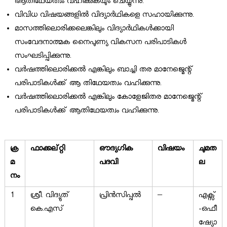
ആതിഥേയത്വം വഹിക്കുകയും ചെയ്യുന്നു.
വിവിധ വിഷയങ്ങളിൽ വിദ്യാർഥികളെ സഹായിക്കുന്നു.
മാസത്തിലൊരിക്കലെങ്കിലും വിദ്യാർഥികൾക്കായി
സംവേദനാത്മക നൈപുണ്യ വികസന പരിപാടികൾ
സംഘടിപ്പിക്കുന്നു.
വർഷത്തിലൊരിക്കൽ എങ്കിലും ബാച്ചി തര മാനേജ്മെന്റ്
പരിപാടികൾക്ക് ആ തിഥേയത്വം വഹിക്കുന്നു.
വർഷത്തിലൊരിക്കൽ എങ്കിലും കോളേജിതര മാനേജ്മെന്റ്
പരിപാടികൾക്ക് ആതിഥേയത്വം വഹിക്കുന്നു.
ക്ര
ഫാക്കല്റ്റി
ഔദ്യഗിക
വിഷയം
ചുമത
മ
പദവി
ല
നം
1
ശ്രീ. വിദ്യുത്
പ്രിൻസിപ്പൽ
–
എക്സ്
കെ.എസ്
-ഒഫീ
ഷ്യോ