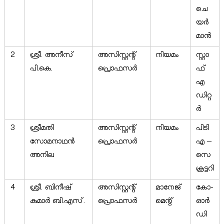
ചെ
യർ
മാൻ
2
ശ്രീ. അനീസ്
അസിസ്റ്റന്റ്
നിയമം
സ്റ്റാ
പി.കെ.
പ്രൊഫസർ
ഫ്
എ
ഡിറ്റ
ർ
3
ശ്രീമതി
അസിസ്റ്റന്റ്
നിയമം
പി‌ടി‌
സോമനാഥൻ
പ്രൊഫസർ
എ –
അനില
സെ
ക്രട്ടറി
4
ശ്രീ. ബിനീഷ്
അസിസ്റ്റന്റ്
മാനേജ്‌
കോ-
കുമാർ ബി.എസ്.
പ്രൊഫസർ
മെന്റ്
ഓർ
ഡി