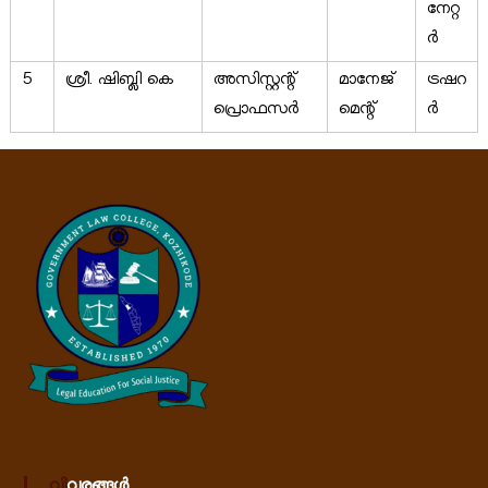
നേറ്റ
ർ
5
ശ്രീ. ഷിബ്ലി കെ
അസിസ്റ്റന്റ്
മാനേജ്‌
ട്രഷറ
പ്രൊഫസർ
മെന്റ്
ർ