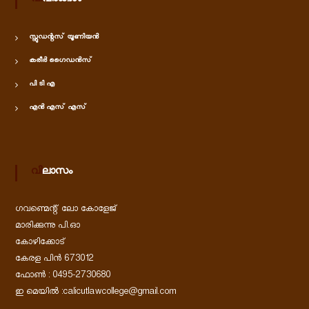
വിവരങ്ങൾ
സ്റ്റുഡന്റസ് യൂണിയൻ
കരീർ ഗൈഡൻസ്
പി ടി എ
എൻ എസ് എസ്
വിലാസം
ഗവണ്മെന്റ് ലോ കോളേജ്
മാരിക്കുന്നു പി.ഓ
കോഴിക്കോട്
കേരള പിൻ 673012
ഫോൺ : 0495-2730680
ഇ മെയിൽ :calicutlawcollege@gmail.com