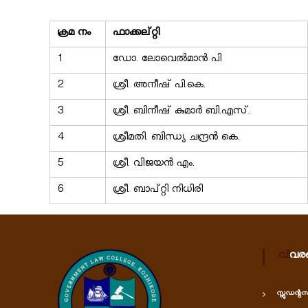
w
ക്രമ നം
C
ഫാക്കല്റ്റി
o
1
ഡോ. ലോവെൽമാൻ പി
l
2
ശ്രീ. അനീഷ് പി.കെ.
l
e
3
ശ്രീ. ബിനീഷ് കുമാർ ബി.എസ്.
g
4
ശ്രീമതി. ബിന്ധ്യ ചന്ദ്രൻ കെ.
e
5
ശ്രീ. വിജയൻ എം.
6
ശ്രീ. ബാപ്റ്റി നിധിരി
വിവ
സ്റ്റുഡന