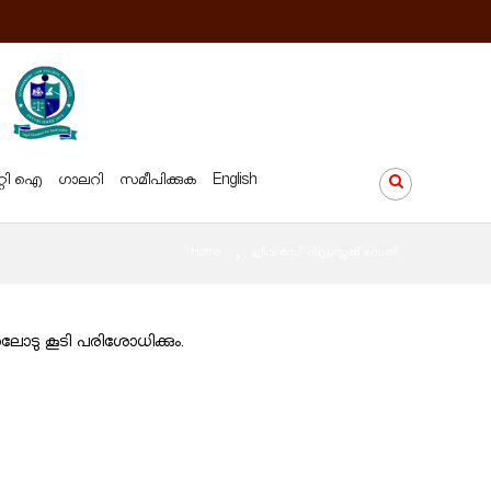
്റി ഐ
ഗാലറി
സമീപിക്കുക
English
Home
ഗ്രീവൻസ് റിഡ്രസ്സൽ സെൽ
ോടു കൂടി പരിശോധിക്കും.