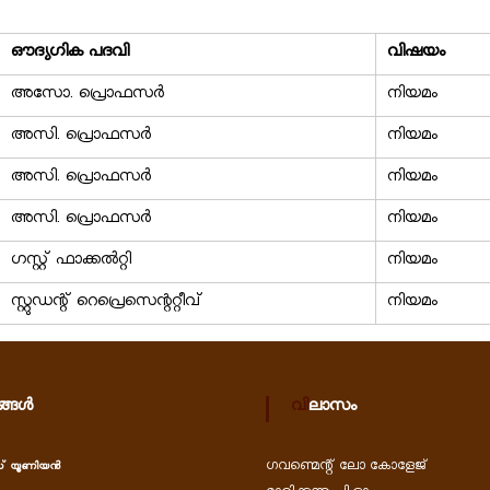
ഔദ്യഗിക പദവി
വിഷയം
അസോ. പ്രൊഫസർ
നിയമം
അസി. പ്രൊഫസർ
നിയമം
അസി. പ്രൊഫസർ
നിയമം
അസി. പ്രൊഫസർ
നിയമം
ഗസ്റ്റ് ഫാക്കൽറ്റി
നിയമം
സ്റ്റുഡന്റ് റെപ്രെസെന്ററ്റീവ്
നിയമം
രങ്ങൾ
വിലാസം
ഗവണ്മെന്റ് ലോ കോളേജ്
്റസ് യൂണിയൻ