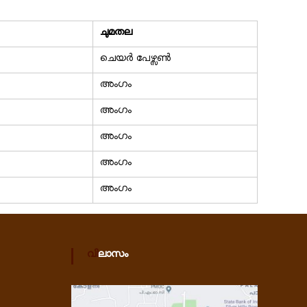
ചുമതല
ചെയർ പേഴ്സൺ
അംഗം
അംഗം
അംഗം
അംഗം
അംഗം
വിലാസം